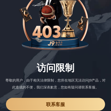
访问限制
尊敬的用户，由于相关法律限制，您所在地区无法访问J9产品，对
此造成的不便，我们深表歉意，您如有疑问请联系客服。
联系客服