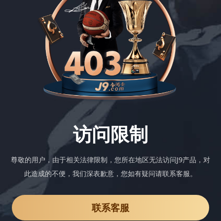
访问限制
尊敬的用户，由于相关法律限制，您所在地区无法访问J9产品，对
此造成的不便，我们深表歉意，您如有疑问请联系客服。
联系客服