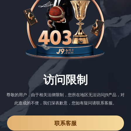
访问限制
尊敬的用户，由于相关法律限制，您所在地区无法访问J9产品，对
此造成的不便，我们深表歉意，您如有疑问请联系客服。
联系客服