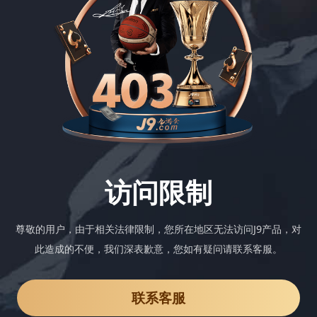
访问限制
尊敬的用户，由于相关法律限制，您所在地区无法访问J9产品，对
此造成的不便，我们深表歉意，您如有疑问请联系客服。
联系客服