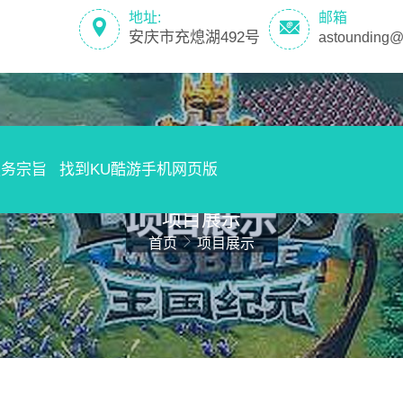
地址:
邮箱
安庆市充熄湖492号
astounding@
服务宗旨
找到KU酷游手机网页版
项目展示
首页
项目展示